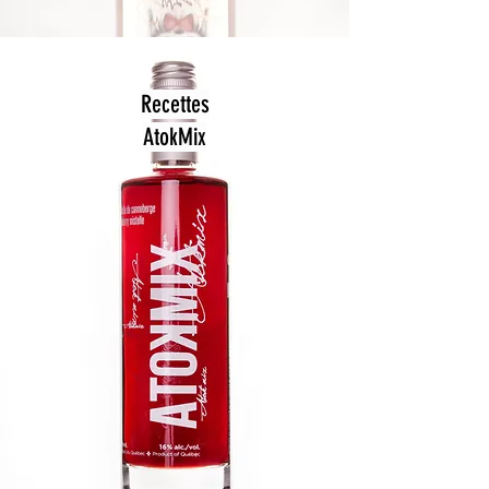
Recettes
AtokMix