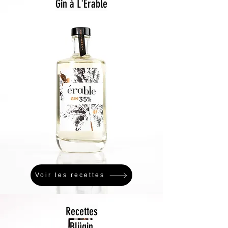
Gin à L'Érable
Voir les recettes
Recettes
Blügin