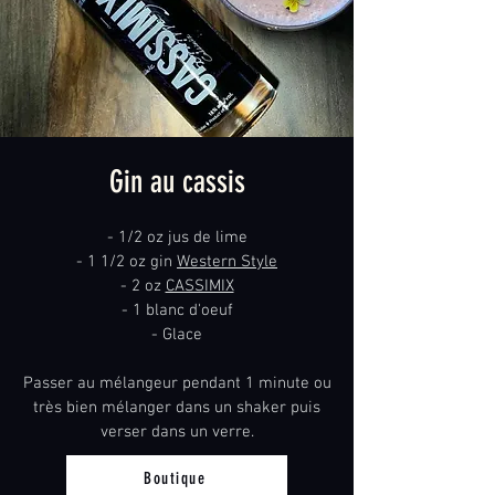
Gin au cassis
- 1/2 oz jus de lime
- 1 1/2 oz gin
Western Style
- 2 oz
CASSIMIX
- 1 blanc d'oeuf
- Glace
Passer au mélangeur pendant 1 minute ou
très bien mélanger dans un shaker puis
verser dans un verre.
Boutique