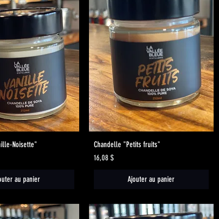
Aperçu rapide
Aperçu rapide
ille-Noisette"
Chandelle "Petits fruits"
Prix
16,08 $
outer au panier
Ajouter au panier