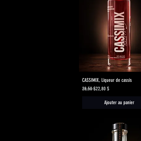
Aperçu rapide
CASSIMIX, Liqueur de cassis
Prix original
Prix promotionnel
28,50 $
22,80 $
Ajouter au panier