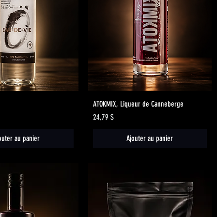
Aperçu rapide
Aperçu rapide
ATOKMIX, Liqueur de Canneberge
Prix
24,79 $
outer au panier
Ajouter au panier