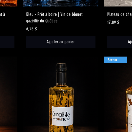
Aperçu rapide
nt à
Bleu - Prêt à boire | Vin de bleuet
Plateau de cha
gazéifié du Québec
Prix
17,89 $
Prix
6,25 $
Ajouter au panier
Aj
Saveur bonifiée