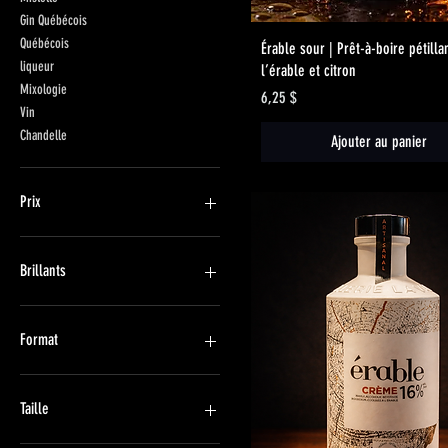
Gin Québécois
Québécois
Aperçu rapide
Érable sour | Prêt-à-boire pétilla
liqueur
l’érable et citron
Mixologie
Prix
6,25 $
Vin
Chandelle
Ajouter au panier
Prix
0 $CA
44 $CA
Brillants
Avec
Avec brillants (+2$)
Format
Sans
Sans brillants
1 canette
1 gallon
Taille
1 litre