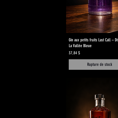
Aperçu rapide
Gin aux petits fruits Last Call – Di
La Vallée Bleue
Prix
37,84 $
Rupture de stock