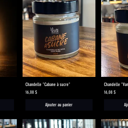
Aperçu rapide
Chandelle "Cabane à sucre"
Chandelle "Van
Prix
Prix
16,08 $
16,08 $
Ajouter au panier
Aj