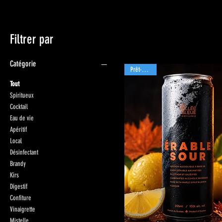
Filtrer par
Catégorie
Prêt-à-boire
Tout
Spiritueux
Cocktail
Eau de vie
Apéritif
Local
Désinfectant
Brandy
Kirs
Digestif
Confiture
Vinaigrette
Mistelle