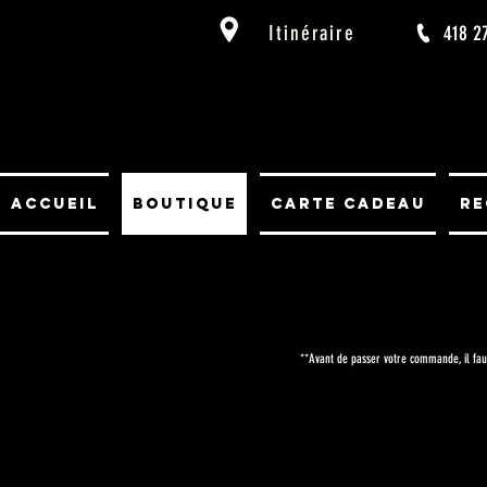
Itinéraire
418 2
Accueil
Boutique
Carte cadeau
Re
**Avant de passer votre commande
,
il fa