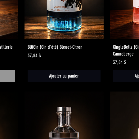
Aperçu rapide
stillerie
BlüGin (Gin d'été) Bleuet-Citron
GingleBells (G
Canneberge
Prix
37,84 $
Prix
37,84 $
Ajouter au panier
Aj