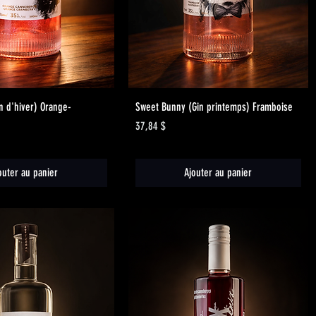
Aperçu rapide
Aperçu rapide
in d'hiver) Orange-
Sweet Bunny (Gin printemps) Framboise
Prix
37,84 $
outer au panier
Ajouter au panier