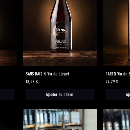
Aperçu rapide
SANS RAISIN, Vin de bleuet
PARTO, Vin de 
Prix
Prix
18,27 $
24,79 $
Ajouter au panier
Aj