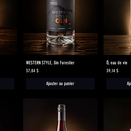
Aperçu rapide
WESTERN STYLE, Gin Forestier
Ö, eau de vie
Prix
Prix
37,84 $
39,14 $
Ajouter au panier
Aj