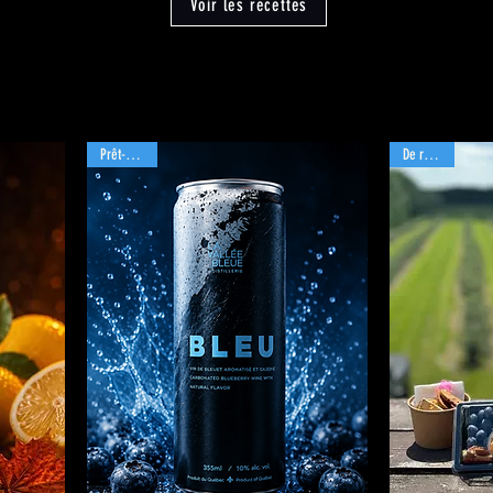
Voir les recettes
Prêt-à-boire
De retour !