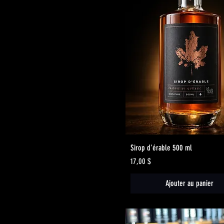
Aperçu rapide
Sirop d'érable 500 ml
Prix
17,00 $
Ajouter au panier