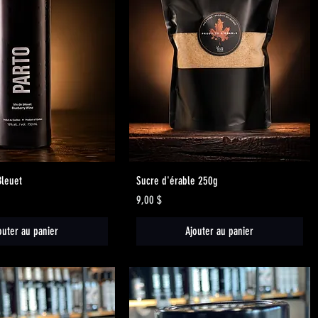
Aperçu rapide
Aperçu rapide
Bleuet
Sucre d'érable 250g
Prix
9,00 $
outer au panier
Ajouter au panier