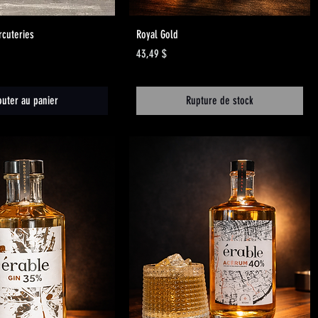
Aperçu rapide
Aperçu rapide
rcuteries
Royal Gold
Prix
43,49 $
outer au panier
Rupture de stock