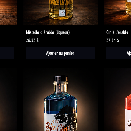
Aperçu rapide
Mistelle d'érable (liqueur)
Gin à l'érable
Prix
Prix
26,53 $
37,84 $
Ajouter au panier
Aj