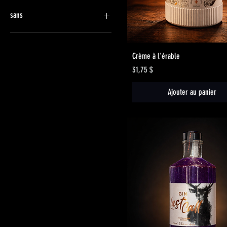
250 ml
Grand
4 canettes
Petit
sans
Brun cognac
Noir
Aperçu rapide
Crème à l'érable
Prix
31,75 $
Ajouter au panier