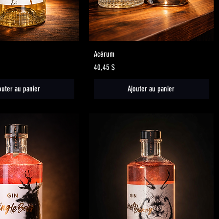
Aperçu rapide
Aperçu rapide
Acérum
Prix
40,45 $
outer au panier
Ajouter au panier