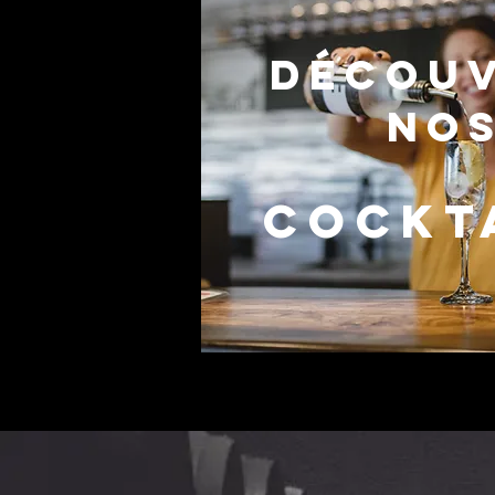
DÉcou
no
Cockt