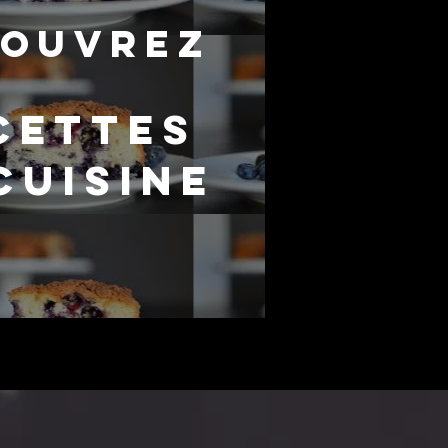
couvrez
cettes
cuisine