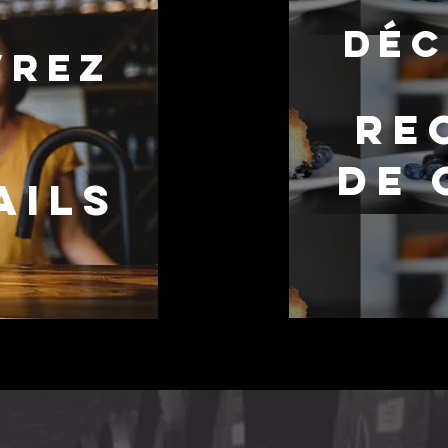
DÉ
vrez
s
Re
de 
ails