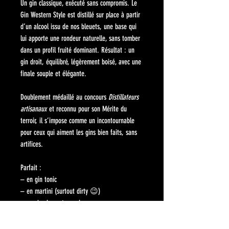
Un gin classique, exécuté sans compromis. Le
Gin Western Style est distillé sur place à partir
d’un alcool issu de nos bleuets, une base qui
lui apporte une rondeur naturelle, sans tomber
dans un profil fruité dominant. Résultat : un
gin droit, équilibré, légèrement boisé, avec une
finale souple et élégante.
Doublement médaillé au concours
Distillateurs
artisanaux
et reconnu pour son Mérite du
terroir, il s’impose comme un incontournable
pour ceux qui aiment les gins bien faits, sans
artifices.
Parfait :
– en gin tonic
– en martini (surtout dirty 😉)
– ou simplement sur glace
Un classique… qui fait mieux que la moyenne.